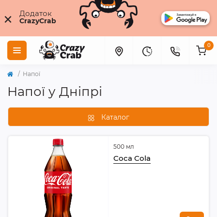
×
Додаток
CrazyCrab
0
Напої
Напої у Дніпрі
Каталог
500 мл
Coca Cola